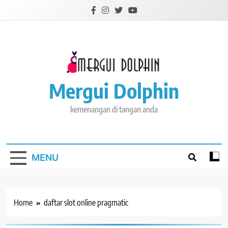
Skip
to
content
Mergui Dolphin
kemenangan di tangan anda
MENU
Home
daftar slot online pragmatic