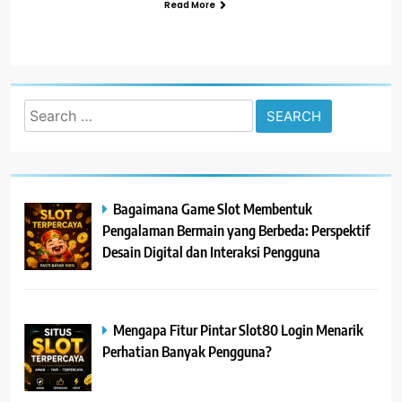
Read More
Search
for:
Bagaimana Game Slot Membentuk
Pengalaman Bermain yang Berbeda: Perspektif
Desain Digital dan Interaksi Pengguna
Mengapa Fitur Pintar Slot80 Login Menarik
Perhatian Banyak Pengguna?