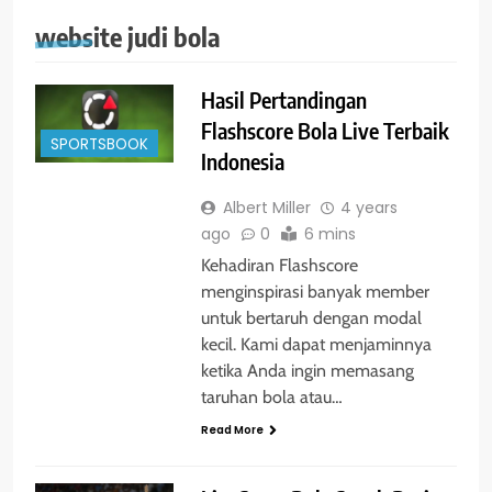
website judi bola
Hasil Pertandingan
Flashscore Bola Live Terbaik
SPORTSBOOK
Indonesia
Albert Miller
4 years
ago
0
6 mins
Kehadiran Flashscore
menginspirasi banyak member
untuk bertaruh dengan modal
kecil. Kami dapat menjaminnya
ketika Anda ingin memasang
taruhan bola atau…
Read More