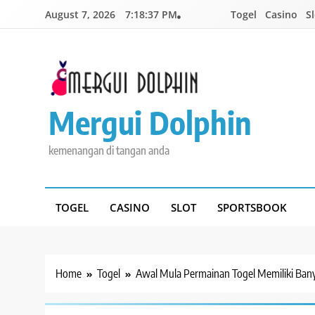
Skip
August 7, 2026
7:18:38 PM
Togel
Casino
S
to
content
Mergui Dolphin
kemenangan di tangan anda
TOGEL
CASINO
SLOT
SPORTSBOOK
Home
Togel
Awal Mula Permainan Togel Memiliki Ban