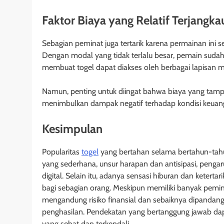
Faktor Biaya yang Relatif Terjangka
Sebagian peminat juga tertarik karena permainan ini ser
Dengan modal yang tidak terlalu besar, pemain sudah d
membuat togel dapat diakses oleh berbagai lapisan 
Namun, penting untuk diingat bahwa biaya yang tampak 
menimbulkan dampak negatif terhadap kondisi keuang
Kesimpulan
Popularitas
togel
yang bertahan selama bertahun-tahun
yang sederhana, unsur harapan dan antisipasi, pengar
digital. Selain itu, adanya sensasi hiburan dan ketertar
bagi sebagian orang. Meskipun memiliki banyak pem
mengandung risiko finansial dan sebaiknya dipandan
penghasilan. Pendekatan yang bertanggung jawab d
yang sehat dan terkendali.