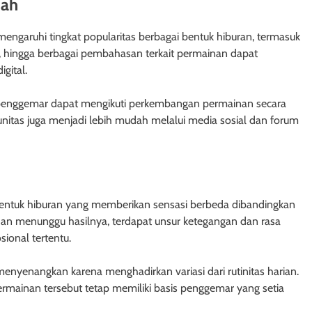
dah
mengaruhi tingkat popularitas berbagai bentuk hiburan, termasuk
ka, hingga berbagai pembahasan terkait permainan dapat
gital.
penggemar dapat mengikuti perkembangan permainan secara
munitas juga menjadi lebih mudah melalui media sosial dan forum
entuk hiburan yang memberikan sensasi berbeda dibandingkan
a dan menunggu hasilnya, terdapat unsur ketegangan dan rasa
onal tertentu.
enyenangkan karena menghadirkan variasi dari rutinitas harian.
ermainan tersebut tetap memiliki basis penggemar yang setia