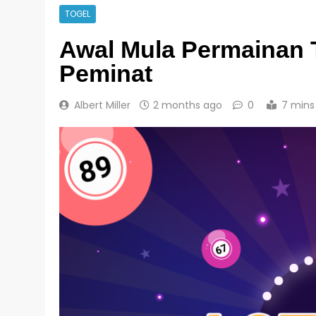
TOGEL
Awal Mula Permainan 
Peminat
Albert Miller
2 months ago
0
7 mins