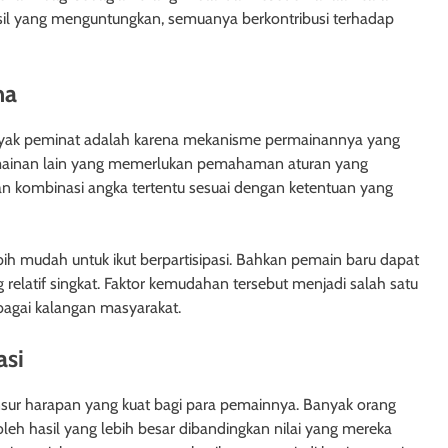
il yang menguntungkan, semuanya berkontribusi terhadap
na
nyak peminat adalah karena mekanisme permainannya yang
rmainan lain yang memerlukan pemahaman aturan yang
 kombinasi angka tertentu sesuai dengan ketentuan yang
h mudah untuk ikut berpartisipasi. Bahkan pemain baru dapat
latif singkat. Faktor kemudahan tersebut menjadi salah satu
agai kalangan masyarakat.
asi
nsur harapan yang kuat bagi para pemainnya. Banyak orang
h hasil yang lebih besar dibandingkan nilai yang mereka