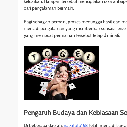
keluarkan. Harapan tersebut menciptakan rasa antisi
dari pengalaman bermain.
Bagi sebagian pemain, proses menunggu hasil dan meli
menjadi pengalaman yang memberikan sensasi tersendiri
yang membuat permainan tersebut tetap diminati.
Pengaruh Budaya dan Kebiasaan So
Di beberapa daerah,
nagatoto168
telah menjadi bagia