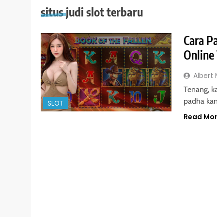
situs judi slot terbaru
Cara P
Online
Albert 
Tenang, k
padha kan
SLOT
Read Mo